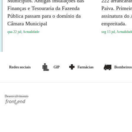
Municípios. Antigas instalações das
222 arrancara
Finanças e Tesouraria da Fazenda
Paiva. Primeir
Pública passam para o domínio da
assinatura do
Câmara Municipal
empreitada.
qua 22 jul, Actualidade
seg 13 jul, Actualidad
Redes sociais
GIP
Farmácias
Bombeiros
Desenvolvimento