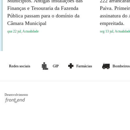
Municípios. Antigas instalações das
222 arrancara
Finanças e Tesouraria da Fazenda
Paiva. Primeir
Pública passam para o domínio da
assinatura do
Câmara Municipal
empreitada.
qua 22 jul, Actualidade
seg 13 jul, Actualidad
Redes sociais
GIP
Farmácias
Bombeiros
Desenvolvimento