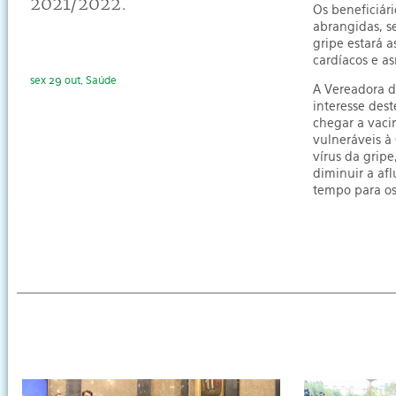
2021/2022.
Os beneficiár
abrangidas, s
gripe estará a
cardíacos e as
sex 29 out, Saúde
A Vereadora d
interesse des
chegar a vaci
vulneráveis à 
vírus da gripe
diminuir a afl
tempo para os