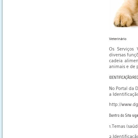
Veterinário
Os Serviços V
diversas funç
cadeia alimen
animais e de 
IDENTIFICAÇÃO/RE
No Portal da 
a Identificaçã
http://www.dg
Dentro do Site sig
1.Temas (saúd
2.Identificaçã