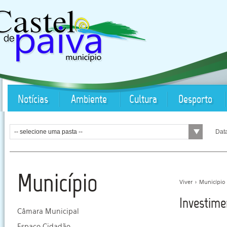
Notícias
Ambiente
Cultura
Desporto
-- selecione uma pasta --
Dat
Município
Viver
>
Município
Investime
Câmara Municipal
Espaço Cidadão