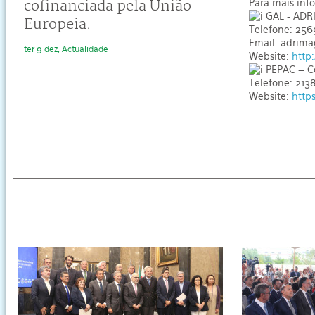
cofinanciada pela União
Para mais inf
GAL - AD
Europeia.
Telefone: 25
Email: adrim
ter 9 dez, Actualidade
Website:
http
PEPAC – C
Telefone: 213
Website:
http