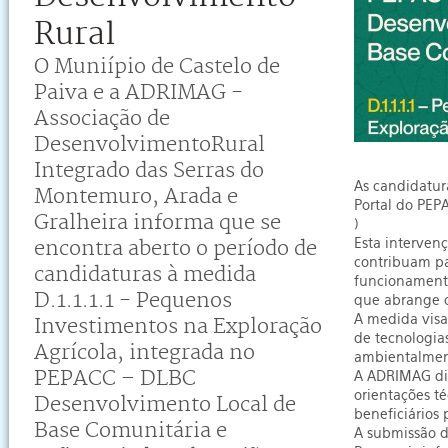
Rural
O Muniípio de Castelo de
Paiva e a ADRIMAG -
Associação de
DesenvolvimentoRural
Integrado das Serras do
As candidatur
Montemuro, Arada e
Portal do PEP
Gralheira informa que se
)
Esta interven
encontra aberto o período de
contribuam pa
candidaturas à medida
funcionamento
D.1.1.1.1 - Pequenos
que abrange o
A medida visa
Investimentos na Exploração
de tecnologias
Agrícola, integrada no
ambientalmen
PEPACC – DLBC
A ADRIMAG dis
orientações t
Desenvolvimento Local de
beneficiários
Base Comunitária e
A submissão d