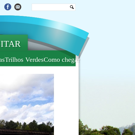
SITAR
as
Trilhos Verdes
Como chegar