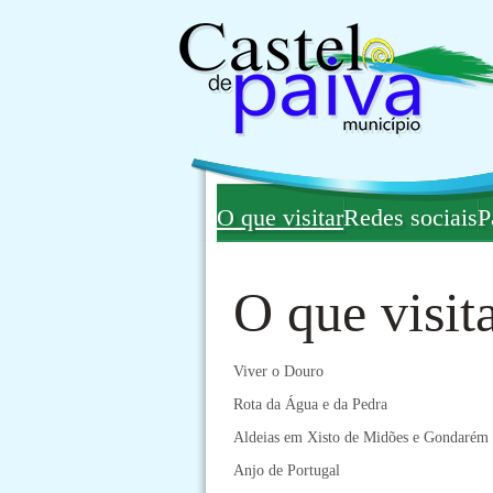
O que visitar
Redes sociais
P
O que visit
Viver o Douro
Rota da Água e da Pedra
Aldeias em Xisto de Midões e Gondarém
Anjo de Portugal