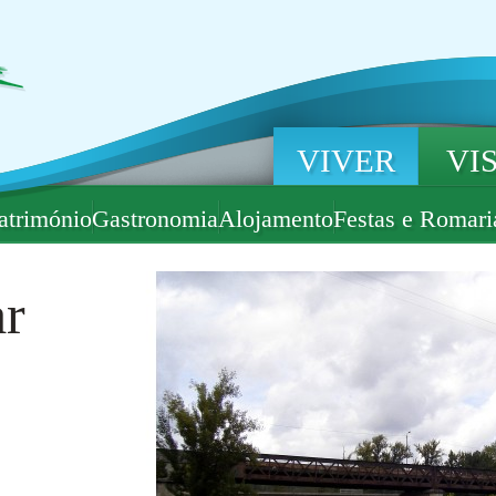
VIVER
VI
atrimónio
Gastronomia
Alojamento
Festas e Romari
ar