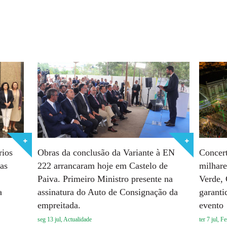
rios
Obras da conclusão da Variante à EN
Concert
das
222 arrancaram hoje em Castelo de
milhare
Paiva. Primeiro Ministro presente na
Verde, 
a
assinatura do Auto de Consignação da
garanti
empreitada.
evento
seg 13 jul, Actualidade
ter 7 jul, F