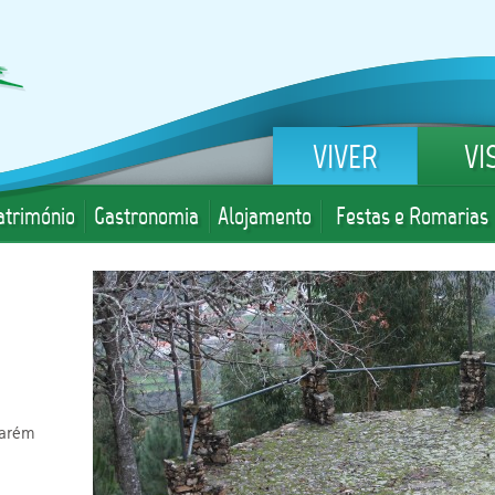
VIVER
VI
atrimónio
Gastronomia
Alojamento
Festas e Romarias
darém