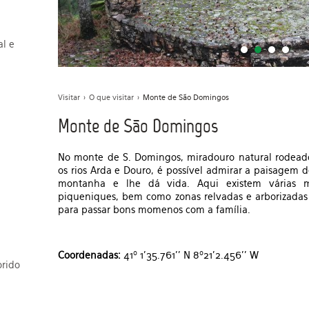
al e
Visitar
>
O que visitar
>
Monte de São Domingos
Monte de São Domingos
No monte de S. Domingos, miradouro natural rodead
os rios Arda e Douro, é possível admirar a paisagem 
montanha e lhe dá vida. Aqui existem várias 
piqueniques, bem como zonas relvadas e arborizadas
para passar bons momenos com a família.
Coordenadas:
41º 1'35.761'' N 8º21'2.456'' W
orido