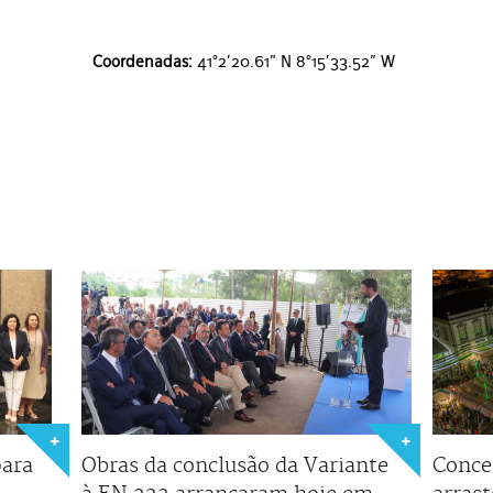
Coordenadas:
41°2'20.61" N 8°15'33.52" W
para
Obras da conclusão da Variante
Conce