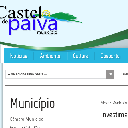
Notícias
Ambiente
Cultura
Desporto
-- selecione uma pasta --
Dat
Município
Viver
>
Município
Investime
Câmara Municipal
Espaço Cidadão