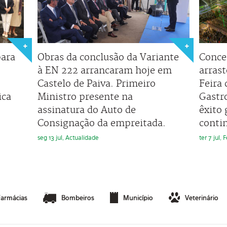
para
Obras da conclusão da Variante
Conce
à EN 222 arrancaram hoje em
arras
Castelo de Paiva. Primeiro
Feira
ica
Ministro presente na
Gastr
assinatura do Auto de
êxito 
Consignação da empreitada.
conti
seg 13 jul, Actualidade
ter 7 jul,
Farmácias
Bombeiros
Município
Veterinário