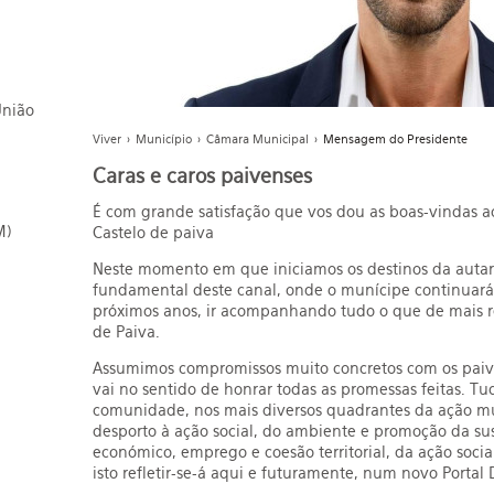
União
Viver
>
Município
>
Câmara Municipal
>
Mensagem do Presidente
Caras e caros paivenses
É com grande satisfação que vos dou as boas-vindas 
M)
Castelo de paiva
Neste momento em que iniciamos os destinos da autar
fundamental deste canal, onde o munícipe continuará 
próximos anos, ir acompanhando tudo o que de mais r
de Paiva.
Assumimos compromissos muito concretos com os paive
vai no sentido de honrar todas as promessas feitas. T
comunidade, nos mais diversos quadrantes da ação mu
desporto à ação social, do ambiente e promoção da su
económico, emprego e coesão territorial, da ação soci
isto refletir-se-á aqui e futuramente, num novo Portal