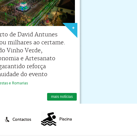
rto de David Antunes
tou milhares ao certame.
 do Vinho Verde,
onomia e Artesanato
garantido reforça
nuidade do evento
 Festas e Romarias
mais notícias
Piscina
Contactos