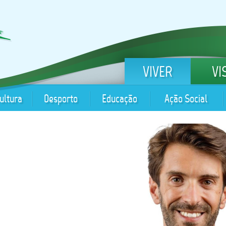
VIVER
VI
ultura
Desporto
Educação
Ação Social