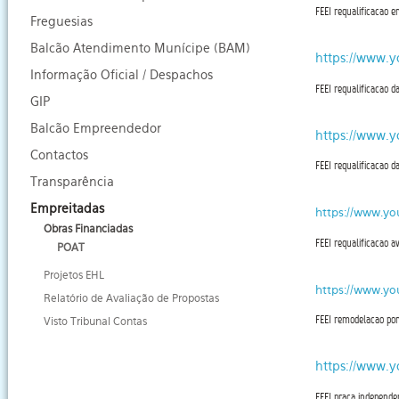
FEEI requalificacao e
Freguesias
Balcão Atendimento Munícipe (BAM)
https://www.
Informação Oficial / Despachos
FEEI requalificacao da
GIP
Balcão Empreendedor
https://www.
Contactos
FEEI requalificacao d
Transparência
Empreitadas
https://www.y
Obras Financiadas
FEEI requalificacao 
POAT
Projetos EHL
https://www.y
Relatório de Avaliação de Propostas
FEEI remodelacao pon
Visto Tribunal Contas
https://www
FEEI praca independe