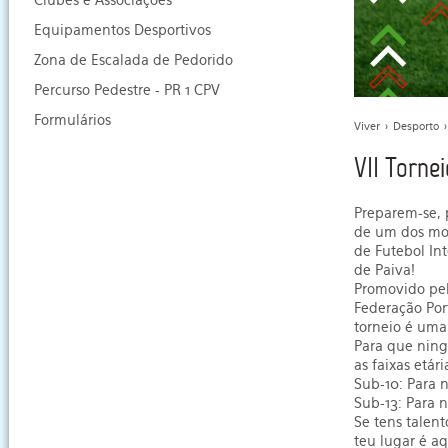
Clubes e Associações
Equipamentos Desportivos
Zona de Escalada de Pedorido
Percurso Pedestre - PR 1 CPV
Formulários
Viver
>
Desporto
>
VII Torne
Preparem-se,
de um dos mom
de Futebol Int
de Paiva!
Promovido pel
Federação Por
torneio é uma 
Para que ning
as faixas etár
Sub-10: Para n
Sub-13: Para n
Se tens talent
teu lugar é aq