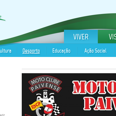
VIVER
VI
ultura
Desporto
Educação
Ação Social
ariz