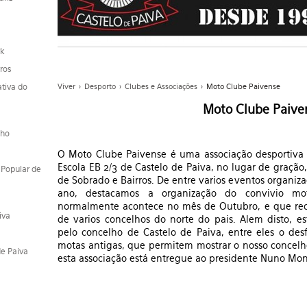
rk
ros
ativa do
Viver
>
Desporto
>
Clubes e Associações
>
Moto Clube Paivense
Moto Clube Paive
nho
O Moto Clube Paivense é uma associação desportiva 
Escola EB 2/3 de Castelo de Paiva, no lugar de gração
 Popular de
de Sobrado e Bairros. De entre varios eventos organiz
ano, destacamos a organização do convivio mo
normalmente acontece no mês de Outubro, e que rec
iva
de varios concelhos do norte do pais. Alem disto, es
pelo concelho de Castelo de Paiva, entre eles o des
motas antigas, que permitem mostrar o nosso concelho
de Paiva
esta associação está entregue ao presidente Nuno Mon