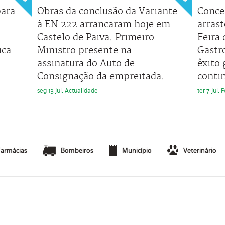
para
Obras da conclusão da Variante
Conce
à EN 222 arrancaram hoje em
arras
Castelo de Paiva. Primeiro
Feira
ica
Ministro presente na
Gastr
assinatura do Auto de
êxito 
Consignação da empreitada.
conti
seg 13 jul, Actualidade
ter 7 jul,
Farmácias
Bombeiros
Município
Veterinário